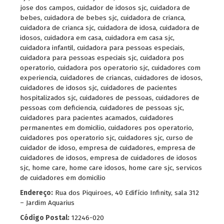
jose dos campos
,
cuidador de idosos sjc
,
cuidadora de
bebes
,
cuidadora de bebes sjc
,
cuidadora de crianca
,
cuidadora de crianca sjc
,
cuidadora de idosa
,
cuidadora de
idosos
,
cuidadora em casa
,
cuidadora em casa sjc
,
cuidadora infantil
,
cuidadora para pessoas especiais
,
cuidadora para pessoas especiais sjc
,
cuidadora pos
operatorio
,
cuidadora pos operatorio sjc
,
cuidadores com
experiencia
,
cuidadores de criancas
,
cuidadores de idosos
,
cuidadores de idosos sjc
,
cuidadores de pacientes
hospitalizados sjc
,
cuidadores de pessoas
,
cuidadores de
pessoas com deficiencia
,
cuidadores de pessoas sjc
,
cuidadores para pacientes acamados
,
cuidadores
permanentes em domicilio
,
cuidadores pos operatorio
,
cuidadores pos operatorio sjc
,
cuidadores sjc
,
curso de
cuidador de idoso
,
empresa de cuidadores
,
empresa de
cuidadores de idosos
,
empresa de cuidadores de idosos
sjc
,
home care
,
home care idosos
,
home care sjc
,
servicos
de cuidadores em domicilio
Endereço:
Rua dos Piquiroes, 40 Edifício Infinity, sala 312
– Jardim Aquarius
Código Postal:
12246-020