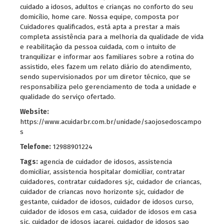
cuidado a idosos, adultos e crianças no conforto do seu
domicílio, home care. Nossa equipe, composta por
Cuidadores qualificados, está apta a prestar a mais
completa assistência para a melhoria da qualidade de vida
e reabilitação da pessoa cuidada, com o intuito de
tranquilizar e informar aos familiares sobre a rotina do
assistido, eles fazem um relato diário do atendimento,
sendo supervisionados por um diretor técnico, que se
responsabiliza pelo gerenciamento de toda a unidade e
qualidade do serviço ofertado.
Website:
https://www.acuidarbr.com.br/unidade/saojosedoscampo
s
Telefone:
12988901224
Tags:
agencia de cuidador de idosos
,
assistencia
domiciliar
,
assistencia hospitalar domiciliar
,
contratar
cuidadores
,
contratar cuidadores sjc
,
cuidador de criancas
,
cuidador de criancas novo horizonte sjc
,
cuidador de
gestante
,
cuidador de idosos
,
cuidador de idosos curso
,
cuidador de idosos em casa
,
cuidador de idosos em casa
sjc
,
cuidador de idosos jacarei
,
cuidador de idosos sao