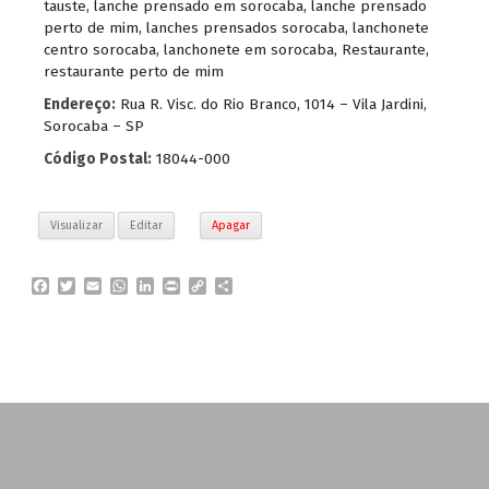
tauste
,
lanche prensado em sorocaba
,
lanche prensado
perto de mim
,
lanches prensados sorocaba
,
lanchonete
centro sorocaba
,
lanchonete em sorocaba
,
Restaurante
,
restaurante perto de mim
Endereço:
Rua R. Visc. do Rio Branco, 1014 – Vila Jardini,
Sorocaba – SP
Código Postal:
18044-000
Visualizar
Editar
Apagar
F
T
E
W
L
P
C
P
a
w
m
h
i
r
o
a
c
i
a
a
n
i
p
r
e
t
i
t
k
n
y
t
b
t
l
s
e
t
L
i
o
e
A
d
i
l
o
r
p
I
n
h
k
p
n
k
a
r