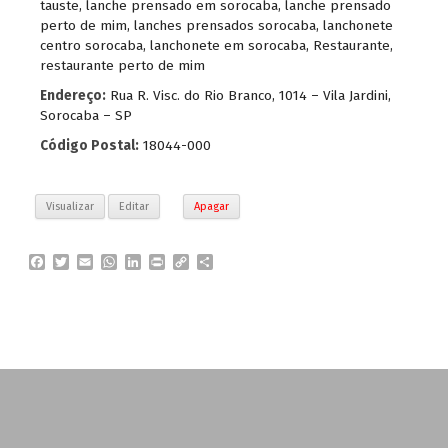
tauste
,
lanche prensado em sorocaba
,
lanche prensado
perto de mim
,
lanches prensados sorocaba
,
lanchonete
centro sorocaba
,
lanchonete em sorocaba
,
Restaurante
,
restaurante perto de mim
Endereço:
Rua R. Visc. do Rio Branco, 1014 – Vila Jardini,
Sorocaba – SP
Código Postal:
18044-000
Visualizar
Editar
Apagar
F
T
E
W
L
P
C
P
a
w
m
h
i
r
o
a
c
i
a
a
n
i
p
r
e
t
i
t
k
n
y
t
b
t
l
s
e
t
L
i
o
e
A
d
i
l
o
r
p
I
n
h
k
p
n
k
a
r