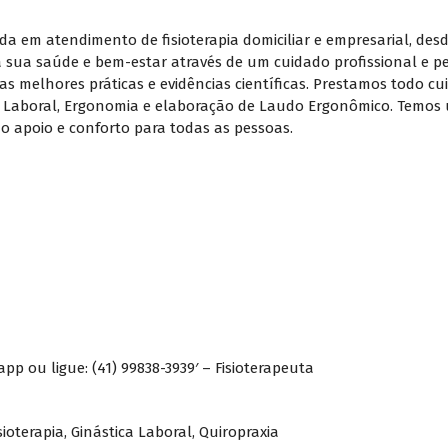
da em atendimento de fisioterapia domiciliar e empresarial, des
a sua saúde e bem-estar através de um cuidado profissional e 
nas melhores práticas e evidências científicas. Prestamos todo c
tica Laboral, Ergonomia e elaboração de Laudo Ergonômico. Temo
do apoio e conforto para todas as pessoas.
 ou ligue: (41) 99838-3939′ – Fisioterapeuta
sioterapia
,
Ginástica Laboral
,
Quiropraxia