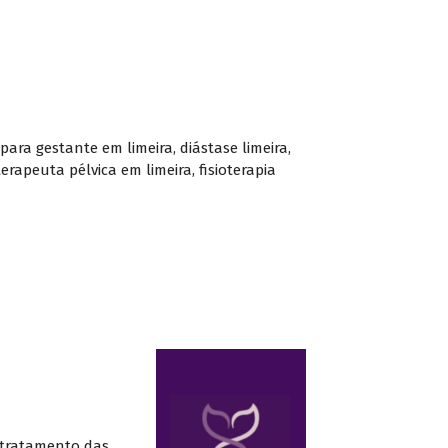
 para gestante em limeira
,
diástase limeira
,
oterapeuta pélvica em limeira
,
fisioterapia
 tratamento das