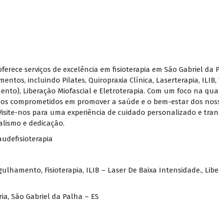
 oferece serviços de excelência em fisioterapia em São Gabriel da 
tos, incluindo Pilates, Quiropraxia Clínica, Laserterapia, ILIB,
to), Liberação Miofascial e Eletroterapia. Com um foco na qua
mos comprometidos em promover a saúde e o bem-estar dos nosso
Visite-nos para uma experiência de cuidado personalizado e tra
alismo e dedicação.
audefisioterapia
Agulhamento
,
Fisioterapia
,
ILIB – Laser De Baixa Intensidade.
,
Libe
ria, São Gabriel da Palha – ES