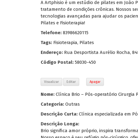
A Artphisio é um estúdio de pilates em João 
tratamento de condições crônicas. Nossos ser
tecnologias avançadas para ajudar os pacient
Pilates e Fisioterapia!
Telefone:
83986620115
Tags:
Fisioterapia
,
Pilates
Endereço:
Rua Desportista Aurélio Rocha, 84
Código Postal:
58030-450
Visualizar
Editar
Apagar
Nome:
Clínica Brio – Pós-operatório Cirurgia 
Categoria:
Outras
Descrição Curta:
Clínica especializada em Pó
Descrição Longa:
Brio significa amor próprio, inspira transfo
Nosso espaço é seu refúgio pós-cirúrgico, of