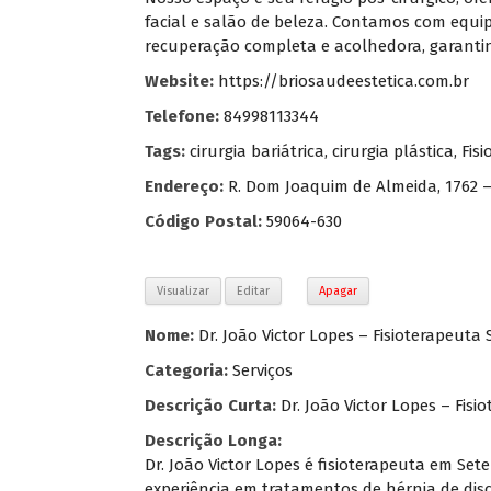
facial e salão de beleza. Contamos com equip
recuperação completa e acolhedora, garantind
Website:
https://briosaudeestetica.com.br
Telefone:
84998113344
Tags:
cirurgia bariátrica
,
cirurgia plástica
,
Fisi
Endereço:
R. Dom Joaquim de Almeida, 1762 
Código Postal:
59064-630
Visualizar
Editar
Apagar
Nome:
Dr. João Victor Lopes – Fisioterapeuta 
Categoria:
Serviços
Descrição Curta:
Dr. João Victor Lopes – Fisi
Descrição Longa:
Dr. João Victor Lopes é fisioterapeuta em Sete 
experiência em tratamentos de hérnia de disco