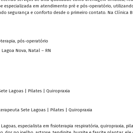
e especializada em atendimento pré e pós-operatório, utilizand
o segurança e conforto desde o primeiro contato. Na Clínica Br
oterapia
,
pós-operatório
– Lagoa Nova, Natal – RN
Sete Lagoas | Pilates | Quiropraxia
oterapeuta Sete Lagoas | Pilates | Quiropraxia
Lagoas, especialista em fisioterapia respiratória, quiropraxia, pi
, dor no joelho, artrose, tendinite, bursite e fascite plantar, e