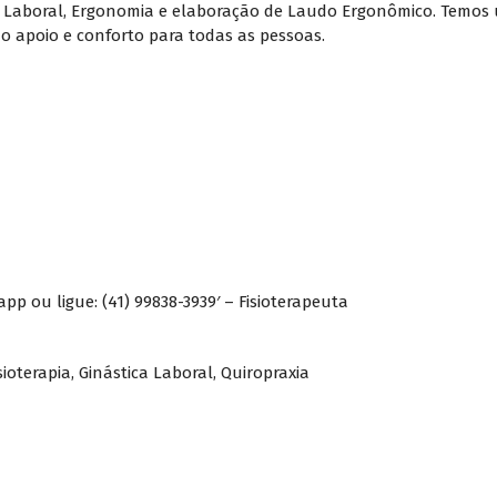
tica Laboral, Ergonomia e elaboração de Laudo Ergonômico. Temo
do apoio e conforto para todas as pessoas.
 ou ligue: (41) 99838-3939′ – Fisioterapeuta
sioterapia
,
Ginástica Laboral
,
Quiropraxia