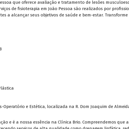
Pessoa que oferece avaliação e tratamento de lesões musculoesqu
viços de fisioterapia em João Pessoa são realizados por profiss
es a alcançar seus objetivos de saúde e bem-estar. Transforme 
8
Plástica
s-Operatório e Estética, localizada na R. Dom Joaquim de Almeid
rmação e é a nossa essência na Clínica Brio. Compreendemos que a
erecendo serviços de alta qualidade como drenagem linfática, red