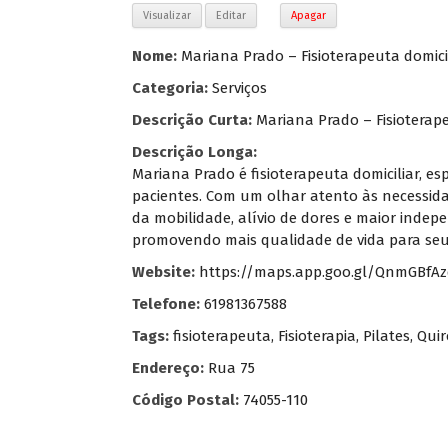
Visualizar
Editar
Apagar
Nome:
Mariana Prado – Fisioterapeuta domicil
Categoria:
Serviços
Descrição Curta:
Mariana Prado – Fisioterapeu
Descrição Longa:
Mariana Prado é fisioterapeuta domiciliar, e
pacientes. Com um olhar atento às necessidad
da mobilidade, alívio de dores e maior inde
promovendo mais qualidade de vida para seus
Website:
https://maps.app.goo.gl/QnmGBfA
Telefone:
61981367588
Tags:
fisioterapeuta
,
Fisioterapia
,
Pilates
,
Quir
Endereço:
Rua 75
Código Postal:
74055-110