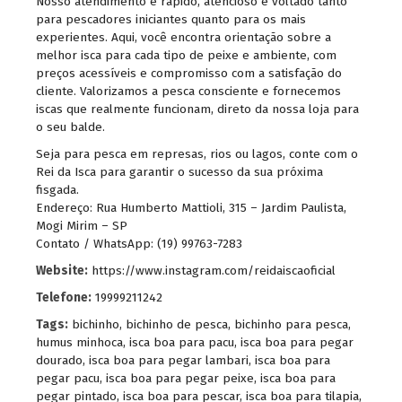
Nosso atendimento é rápido, atencioso e voltado tanto
para pescadores iniciantes quanto para os mais
experientes. Aqui, você encontra orientação sobre a
melhor isca para cada tipo de peixe e ambiente, com
preços acessíveis e compromisso com a satisfação do
cliente. Valorizamos a pesca consciente e fornecemos
iscas que realmente funcionam, direto da nossa loja para
o seu balde.
Seja para pesca em represas, rios ou lagos, conte com o
Rei da Isca para garantir o sucesso da sua próxima
fisgada.
Endereço: Rua Humberto Mattioli, 315 – Jardim Paulista,
Mogi Mirim – SP
Contato / WhatsApp: (19) 99763-7283
Website:
https://www.instagram.com/reidaiscaoficial
Telefone:
19999211242
Tags:
bichinho
,
bichinho de pesca
,
bichinho para pesca
,
humus minhoca
,
isca boa para pacu
,
isca boa para pegar
dourado
,
isca boa para pegar lambari
,
isca boa para
pegar pacu
,
isca boa para pegar peixe
,
isca boa para
pegar pintado
,
isca boa para pescar
,
isca boa para tilapia
,