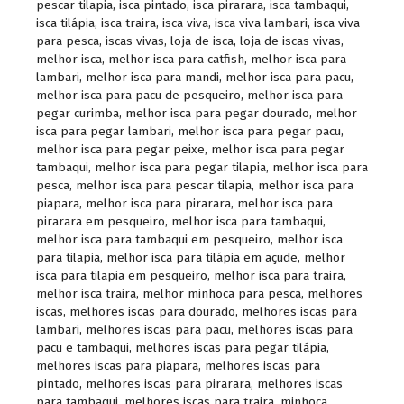
pescar tilapia
,
isca pintado
,
isca pirarara
,
isca tambaqui
,
isca tilápia
,
isca traira
,
isca viva
,
isca viva lambari
,
isca viva
para pesca
,
iscas vivas
,
loja de isca
,
loja de iscas vivas
,
melhor isca
,
melhor isca para catfish
,
melhor isca para
lambari
,
melhor isca para mandi
,
melhor isca para pacu
,
melhor isca para pacu de pesqueiro
,
melhor isca para
pegar curimba
,
melhor isca para pegar dourado
,
melhor
isca para pegar lambari
,
melhor isca para pegar pacu
,
melhor isca para pegar peixe
,
melhor isca para pegar
tambaqui
,
melhor isca para pegar tilapia
,
melhor isca para
pesca
,
melhor isca para pescar tilapia
,
melhor isca para
piapara
,
melhor isca para pirarara
,
melhor isca para
pirarara em pesqueiro
,
melhor isca para tambaqui
,
melhor isca para tambaqui em pesqueiro
,
melhor isca
para tilapia
,
melhor isca para tilápia em açude
,
melhor
isca para tilapia em pesqueiro
,
melhor isca para traira
,
melhor isca traira
,
melhor minhoca para pesca
,
melhores
iscas
,
melhores iscas para dourado
,
melhores iscas para
lambari
,
melhores iscas para pacu
,
melhores iscas para
pacu e tambaqui
,
melhores iscas para pegar tilápia
,
melhores iscas para piapara
,
melhores iscas para
pintado
,
melhores iscas para pirarara
,
melhores iscas
para tambaqui
,
melhores iscas para traira
,
minhoca
,