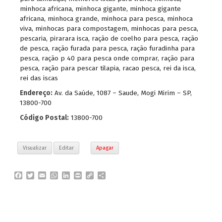
minhoca africana
,
minhoca gigante
,
minhoca gigante
africana
,
minhoca grande
,
minhoca para pesca
,
minhoca
viva
,
minhocas para compostagem
,
minhocas para pesca
,
pescaria
,
pirarara isca
,
ração de coelho para pesca
,
ração
de pesca
,
ração furada para pesca
,
ração furadinha para
pesca
,
ração p 40 para pesca onde comprar
,
ração para
pesca
,
ração para pescar tilapia
,
racao pesca
,
rei da isca
,
rei das iscas
Endereço:
Av. da Saúde, 1087 – Saude, Mogi Mirim – SP,
13800-700
Código Postal:
13800-700
Visualizar
Editar
Apagar
F
T
E
W
L
P
C
P
a
w
m
h
i
r
o
a
c
i
a
a
n
i
p
r
e
t
i
t
k
n
y
t
b
t
l
s
e
t
L
i
o
e
A
d
i
l