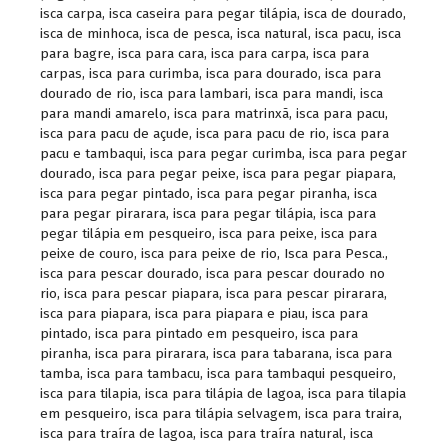
isca carpa
,
isca caseira para pegar tilápia
,
isca de dourado
,
isca de minhoca
,
isca de pesca
,
isca natural
,
isca pacu
,
isca
para bagre
,
isca para cara
,
isca para carpa
,
isca para
carpas
,
isca para curimba
,
isca para dourado
,
isca para
dourado de rio
,
isca para lambari
,
isca para mandi
,
isca
para mandi amarelo
,
isca para matrinxã
,
isca para pacu
,
isca para pacu de açude
,
isca para pacu de rio
,
isca para
pacu e tambaqui
,
isca para pegar curimba
,
isca para pegar
dourado
,
isca para pegar peixe
,
isca para pegar piapara
,
isca para pegar pintado
,
isca para pegar piranha
,
isca
para pegar pirarara
,
isca para pegar tilápia
,
isca para
pegar tilápia em pesqueiro
,
isca para peixe
,
isca para
peixe de couro
,
isca para peixe de rio
,
Isca para Pesca.
,
isca para pescar dourado
,
isca para pescar dourado no
rio
,
isca para pescar piapara
,
isca para pescar pirarara
,
isca para piapara
,
isca para piapara e piau
,
isca para
pintado
,
isca para pintado em pesqueiro
,
isca para
piranha
,
isca para pirarara
,
isca para tabarana
,
isca para
tamba
,
isca para tambacu
,
isca para tambaqui pesqueiro
,
isca para tilapia
,
isca para tilápia de lagoa
,
isca para tilapia
em pesqueiro
,
isca para tilápia selvagem
,
isca para traira
,
isca para traíra de lagoa
,
isca para traíra natural
,
isca