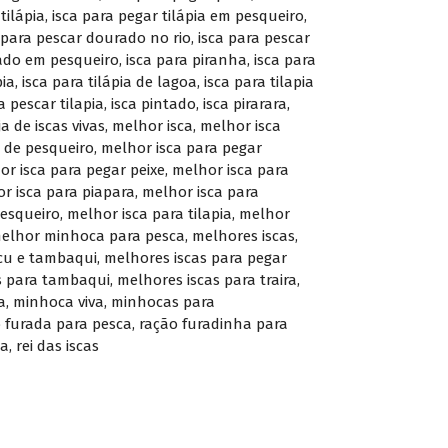
tilápia
,
isca para pegar tilápia em pesqueiro
,
 para pescar dourado no rio
,
isca para pescar
tado em pesqueiro
,
isca para piranha
,
isca para
pia
,
isca para tilápia de lagoa
,
isca para tilapia
a pescar tilapia
,
isca pintado
,
isca pirarara
,
ja de iscas vivas
,
melhor isca
,
melhor isca
 de pesqueiro
,
melhor isca para pegar
or isca para pegar peixe
,
melhor isca para
r isca para piapara
,
melhor isca para
esqueiro
,
melhor isca para tilapia
,
melhor
elhor minhoca para pesca
,
melhores iscas
,
cu e tambaqui
,
melhores iscas para pegar
s para tambaqui
,
melhores iscas para traira
,
a
,
minhoca viva
,
minhocas para
 furada para pesca
,
ração furadinha para
ca
,
rei das iscas