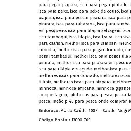
para pegar piapara
,
isca para pegar pintado
,
isca para peixe
,
isca para peixe de couro
,
isca 
piapara
,
isca para pescar pirarara
,
isca para p
pirarara
,
isca para tabarana
,
isca para tamba
em pesqueiro
,
isca para tilápia selvagem
,
isca
isca tambaqui
,
isca tilápia
,
isca traira
,
isca viva
para catfish
,
melhor isca para lambari
,
melho
curimba
,
melhor isca para pegar dourado
,
me
pegar tambaqui
,
melhor isca para pegar tilap
pirarara
,
melhor isca para pirarara em pesque
isca para tilápia em açude
,
melhor isca para 
melhores iscas para dourado
,
melhores iscas
tilápia
,
melhores iscas para piapara
,
melhores
minhoca
,
minhoca africana
,
minhoca gigante
compostagem
,
minhocas para pesca
,
pescari
pesca
,
ração p 40 para pesca onde comprar
,
r
Endereço:
Av. da Saúde, 1087 – Saude, Mogi M
Código Postal:
13800-700