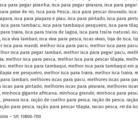
isca para pegar piranha
,
isca para pegar pirarara
,
isca para pegar 
para peixe de rio
,
Isca para Pesca.
,
isca para pescar dourado
,
isca
iapara
,
isca para piapara e piau
,
isca para pintado
,
isca para pin
,
isca para tambacu
,
isca para tambaqui pesqueiro
,
isca para tila
 para traira
,
isca para traíra de lagoa
,
isca para traíra natural
,
isc
,
isca viva lambari
,
isca viva para pesca
,
iscas vivas
,
loja de isca
,
lo
r isca para mandi
,
melhor isca para pacu
,
melhor isca para pacu
lhor isca para pegar lambari
,
melhor isca para pegar pacu
,
melh
ia
,
melhor isca para pesca
,
melhor isca para pescar tilapia
,
melho
iro
,
melhor isca para tambaqui
,
melhor isca para tambaqui em p
tilapia em pesqueiro
,
melhor isca para traira
,
melhor isca traira
,
m
 para lambari
,
melhores iscas para pacu
,
melhores iscas para pa
 iscas para pintado
,
melhores iscas para pirarara
,
melhores isca
,
minhoca gigante africana
,
minhoca grande
,
minhoca para pesc
a
,
pirarara isca
,
ração de coelho para pesca
,
ração de pesca
,
ração
ação para pesca
,
ração para pescar tilapia
,
racao pesca
,
rei da is
irim – SP, 13800-700