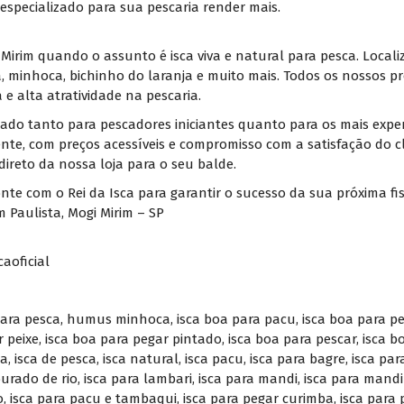
especializado para sua pescaria render mais.
i Mirim quando o assunto é isca viva e natural para pesca. Local
a, minhoca, bichinho do laranja e muito mais. Todos os nossos
a e alta atratividade na pescaria.
ado tanto para pescadores iniciantes quanto para os mais exper
ente, com preços acessíveis e compromisso com a satisfação do c
ireto da nossa loja para o seu balde.
onte com o Rei da Isca para garantir o sucesso da sua próxima fi
 Paulista, Mogi Mirim – SP
aoficial
para pesca
,
humus minhoca
,
isca boa para pacu
,
isca boa para p
r peixe
,
isca boa para pegar pintado
,
isca boa para pescar
,
isca b
ca
,
isca de pesca
,
isca natural
,
isca pacu
,
isca para bagre
,
isca par
ourado de rio
,
isca para lambari
,
isca para mandi
,
isca para mand
o
,
isca para pacu e tambaqui
,
isca para pegar curimba
,
isca para