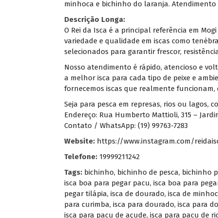
minhoca e bichinho do laranja. Atendimento 
Descrição Longa:
O Rei da Isca é a principal referência em Mog
variedade e qualidade em iscas como tenébr
selecionados para garantir frescor, resistênci
Nosso atendimento é rápido, atencioso e volt
a melhor isca para cada tipo de peixe e ambi
fornecemos iscas que realmente funcionam, d
Seja para pesca em represas, rios ou lagos, c
Endereço: Rua Humberto Mattioli, 315 – Jardim
Contato / WhatsApp: (19) 99763-7283
Website:
https://www.instagram.com/reidaisc
Telefone:
19999211242
Tags:
bichinho
,
bichinho de pesca
,
bichinho 
isca boa para pegar pacu
,
isca boa para pega
pegar tilápia
,
isca de dourado
,
isca de minho
para curimba
,
isca para dourado
,
isca para d
isca para pacu de açude
,
isca para pacu de ri