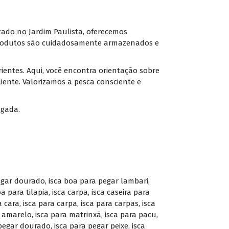
izado no Jardim Paulista, oferecemos
 produtos são cuidadosamente armazenados e
ientes. Aqui, você encontra orientação sobre
liente. Valorizamos a pesca consciente e
sgada.
egar dourado
,
isca boa para pegar lambari
,
oa para tilapia
,
isca carpa
,
isca caseira para
a cara
,
isca para carpa
,
isca para carpas
,
isca
i amarelo
,
isca para matrinxã
,
isca para pacu
,
 pegar dourado
,
isca para pegar peixe
,
isca