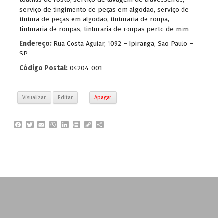
serviço de tingimento de peças em algodão
,
serviço de
tintura de peças em algodão
,
tinturaria de roupa
,
tinturaria de roupas
,
tinturaria de roupas perto de mim
Endereço:
Rua Costa Aguiar, 1092 – Ipiranga, São Paulo –
SP
Código Postal:
04204-001
Visualizar
Editar
Apagar
F
T
E
W
L
P
C
P
a
w
m
h
i
r
o
a
c
i
a
a
n
i
p
r
e
t
i
t
k
n
y
t
b
t
l
s
e
t
L
i
o
e
A
d
i
l
o
r
p
I
n
h
k
p
n
k
a
r