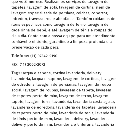
que você merece. Realizamos serviços de lavagem de
tapetes, lavagem de sofá, lavagem de cortina, além de
lavagem especializada de persiana, colchas, cobertor,
edredon, travesseiros e almofadas. Também cuidamos de
itens específicos como lavagem de terno, lavagem de
cadeirinha de bebê, e até lavagem de tênis e roupas do
dia a dia. Conte com a nossa equipe para um atendimento
confiável e eficiente, garantindo a limpeza profunda e a
preservação de cada peça.
Telefone:
(11) 97342-9190
Fax:
(11) 2062-2072
Tags:
acqua e sapone
,
cortina lavanderia
,
delivery
lavanderia
,
lacqua e sapone
,
lavagem de cortinas
,
lavagem
de edredons
,
lavagem de persianas
,
lavagem de roupa
social
,
lavagem de roupas
,
lavagem de tapete
,
lavagem
de tapetes perto de mim
,
lavagem de terno
,
lavagem
tapete
,
lavagem tenis
,
lavanderia
,
lavanderia costa aguiar
,
lavanderia de edredons
,
lavanderia de tapetes
,
lavanderia
de tapetes perto de mim
,
lavanderia de tenis
,
lavanderia
de tênis perto de mim
,
lavanderia delivery
,
lavanderia
delivery perto de mim
,
lavanderia e tinturaria
,
lavanderia