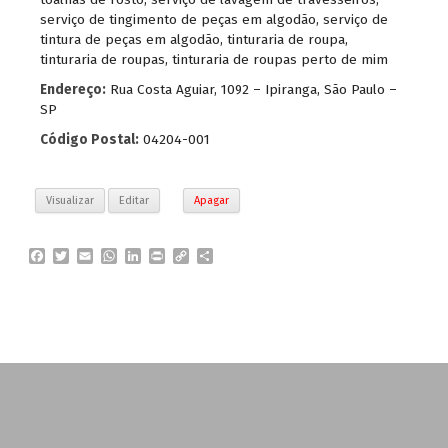
serviço de tingimento de peças em algodão
,
serviço de
tintura de peças em algodão
,
tinturaria de roupa
,
tinturaria de roupas
,
tinturaria de roupas perto de mim
Endereço:
Rua Costa Aguiar, 1092 – Ipiranga, São Paulo –
SP
Código Postal:
04204-001
Visualizar
Editar
Apagar
F
T
E
W
L
P
C
P
a
w
m
h
i
r
o
a
c
i
a
a
n
i
p
r
e
t
i
t
k
n
y
t
b
t
l
s
e
t
L
i
o
e
A
d
i
l
o
r
p
I
n
h
k
p
n
k
a
r