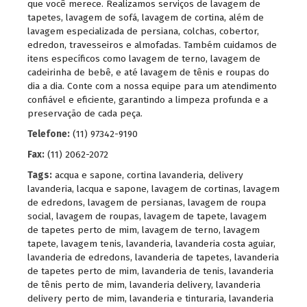
que você merece. Realizamos serviços de lavagem de
tapetes, lavagem de sofá, lavagem de cortina, além de
lavagem especializada de persiana, colchas, cobertor,
edredon, travesseiros e almofadas. Também cuidamos de
itens específicos como lavagem de terno, lavagem de
cadeirinha de bebê, e até lavagem de tênis e roupas do
dia a dia. Conte com a nossa equipe para um atendimento
confiável e eficiente, garantindo a limpeza profunda e a
preservação de cada peça.
Telefone:
(11) 97342-9190
Fax:
(11) 2062-2072
Tags:
acqua e sapone
,
cortina lavanderia
,
delivery
lavanderia
,
lacqua e sapone
,
lavagem de cortinas
,
lavagem
de edredons
,
lavagem de persianas
,
lavagem de roupa
social
,
lavagem de roupas
,
lavagem de tapete
,
lavagem
de tapetes perto de mim
,
lavagem de terno
,
lavagem
tapete
,
lavagem tenis
,
lavanderia
,
lavanderia costa aguiar
,
lavanderia de edredons
,
lavanderia de tapetes
,
lavanderia
de tapetes perto de mim
,
lavanderia de tenis
,
lavanderia
de tênis perto de mim
,
lavanderia delivery
,
lavanderia
delivery perto de mim
,
lavanderia e tinturaria
,
lavanderia