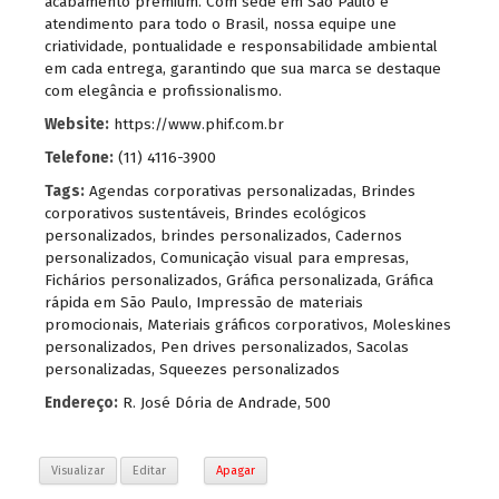
acabamento premium. Com sede em São Paulo e
atendimento para todo o Brasil, nossa equipe une
criatividade, pontualidade e responsabilidade ambiental
em cada entrega, garantindo que sua marca se destaque
com elegância e profissionalismo.
Website:
https://www.phif.com.br
Telefone:
(11) 4116-3900
Tags:
Agendas corporativas personalizadas
,
Brindes
corporativos sustentáveis
,
Brindes ecológicos
personalizados
,
brindes personalizados
,
Cadernos
personalizados
,
Comunicação visual para empresas
,
Fichários personalizados
,
Gráfica personalizada
,
Gráfica
rápida em São Paulo
,
Impressão de materiais
promocionais
,
Materiais gráficos corporativos
,
Moleskines
personalizados
,
Pen drives personalizados
,
Sacolas
personalizadas
,
Squeezes personalizados
Endereço:
R. José Dória de Andrade, 500
Visualizar
Editar
Apagar