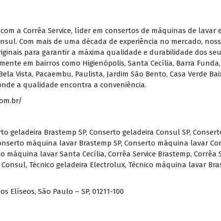
 com a Corrêa Service, líder em consertos de máquinas de lavar e
nsul. Com mais de uma década de experiência no mercado, nossa
originais para garantir a máxima qualidade e durabilidade dos s
ente em bairros como Higienópolis, Santa Cecília, Barra Funda,
Bela Vista, Pacaembu, Paulista, Jardim São Bento, Casa Verde Baix
 onde a qualidade encontra a conveniência.
com.br/
to geladeira Brastemp SP
,
Conserto geladeira Consul SP
,
Conserto
onserto máquina lavar Brastemp SP
,
Conserto máquina lavar Co
o máquina lavar Santa Cecília
,
Corrêa Service Brastemp
,
Corrêa 
a Consul
,
Técnico geladeira Electrolux
,
Técnico máquina lavar Br
os Elíseos, São Paulo – SP, 01211-100