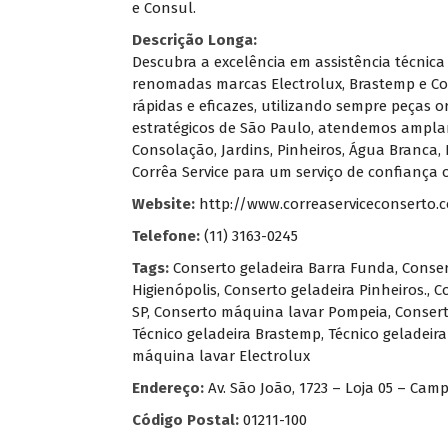
e Consul.
Descrição Longa:
Descubra a excelência em assistência técnica
renomadas marcas Electrolux, Brastemp e Co
rápidas e eficazes, utilizando sempre peças 
estratégicos de São Paulo, atendemos amplam
Consolação, Jardins, Pinheiros, Água Branca, 
Corrêa Service para um serviço de confiança
Website:
http://www.correaserviceconserto.
Telefone:
(11) 3163-0245
Tags:
Conserto geladeira Barra Funda
,
Conser
Higienópolis
,
Conserto geladeira Pinheiros.
,
C
SP
,
Conserto máquina lavar Pompeia
,
Consert
Técnico geladeira Brastemp
,
Técnico geladeir
máquina lavar Electrolux
Endereço:
Av. São João, 1723 – Loja 05 – Camp
Código Postal:
01211-100