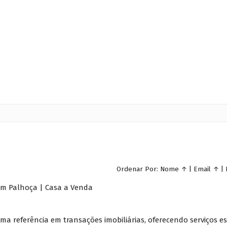
Ordenar Por:
Nome
↑
|
Email
↑
|
a em Palhoça | Casa a Venda
uma referência em transações imobiliárias, oferecendo serviços 