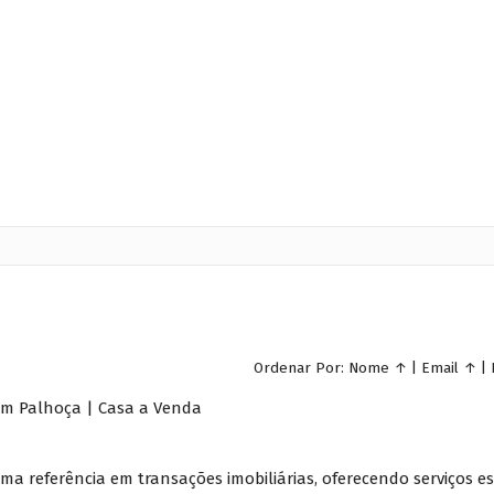
Ordenar Por:
Nome
↑
|
Email
↑
|
a em Palhoça | Casa a Venda
uma referência em transações imobiliárias, oferecendo serviços 