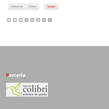
Visualizar
Editar
Apagar
F
T
E
W
L
P
C
P
a
w
m
h
i
r
o
a
c
i
a
a
n
i
p
r
e
t
i
t
k
n
y
t
b
t
l
s
e
t
L
i
o
e
A
d
i
l
o
r
p
I
n
h
k
p
n
k
a
r
Parceria