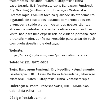
tratamentos, incluindo Pilates, Quiropraxia Clínica,
Laserterapia, ILIB, Ventosaterapia, Bandagem Funcional,
Dry Needling (agulhamento), Liberação Miofascial e
Eletroterapia. Com um foco na qualidade do atendimento
e garantia de resultados, estamos comprometidos em
promover a saúde e o bem-estar dos nossos clientes
através de métodos terapêuticos eficazes e inovadores.
Visite-nos para uma experiência de cuidado personalizado
e transformador. Confie na Prosaúde para cuidar de você
com profissionalismo e dedicação.
Website:
https://sites.google.com/view/prosaudefisioterapia
Telefone:
(27) 99776-0858
Tags:
Bandagem Funcional
,
Dry Needling – Agulhamento
,
Fisioterapia
,
ILIB – Laser De Baixa Intensidade.
,
Liberação
Miofascial
,
Pilates
,
Quiropraxia Clínica
,
Ventosaterapia
Endereço:
R. Padre Francisco Sokul, 100 – Glória, São
Gabriel da Palha – ES
Código Postal:
29780-000