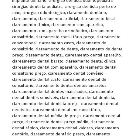
implante dentário
,
cirurgião dentista odontopediatra
,
cirurgião dentista pediatra
,
cirurgião dentista perto de
mim
,
cirurgião odontológico
,
claramento dentário
,
clareamento
,
clareamento artificial
,
clareamento bucal
,
clareamento clínico
,
clareamento com aparelho
,
clareamento com aparelho ortodôntico
,
clareamento
consultório
,
clareamento consultório preço
,
clareamento
convencional
,
clareamento custo
,
clareamento de
consultório
,
clareamento de dente
,
clareamento de dente
preço
,
clareamento dental
,
clareamento dental aparelho
,
clareamento dental barato
,
clareamento dental clínica
,
clareamento dental com aparelho
,
clareamento dental
consultório preço
,
clareamento dental convênio
,
clareamento dental custo
,
clareamento dental de
consultório
,
clareamento dental dentes amarelos
,
clareamento dental dentes manchados
,
clareamento
dental dentes sensíveis
,
clareamento dental dentista
,
clareamento dental dentista preço
,
clareamento dental
dentística
,
clareamento dental em consultório
,
clareamento dental média de preço
,
clareamento dental
preço
,
clareamento dental preço médio
,
clareamento
dental rápido
,
clareamento dental valores
,
clareamento
dentário
,
clareamento dentário preço
,
clareamento