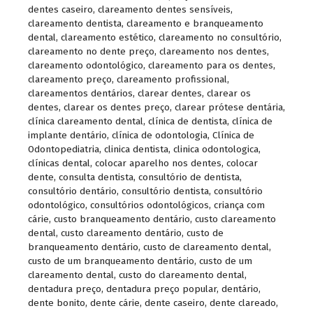
dentes caseiro
,
clareamento dentes sensíveis
,
clareamento dentista
,
clareamento e branqueamento
dental
,
clareamento estético
,
clareamento no consultório
,
clareamento no dente preço
,
clareamento nos dentes
,
clareamento odontológico
,
clareamento para os dentes
,
clareamento preço
,
clareamento profissional
,
clareamentos dentários
,
clarear dentes
,
clarear os
dentes
,
clarear os dentes preço
,
clarear prótese dentária
,
clínica clareamento dental
,
clínica de dentista
,
clínica de
implante dentário
,
clínica de odontologia
,
Clínica de
Odontopediatria
,
clinica dentista
,
clinica odontologica
,
clínicas dental
,
colocar aparelho nos dentes
,
colocar
dente
,
consulta dentista
,
consultório de dentista
,
consultório dentário
,
consultório dentista
,
consultório
odontológico
,
consultórios odontológicos
,
criança com
cárie
,
custo branqueamento dentário
,
custo clareamento
dental
,
custo clareamento dentário
,
custo de
branqueamento dentário
,
custo de clareamento dental
,
custo de um branqueamento dentário
,
custo de um
clareamento dental
,
custo do clareamento dental
,
dentadura preço
,
dentadura preço popular
,
dentário
,
dente bonito
,
dente cárie
,
dente caseiro
,
dente clareado
,