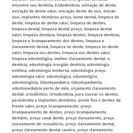
encontre seu dentista
,
Endodontista
,
extração de dente
,
extração de dente valor
,
extração dente do siso
,
extrair
siso
,
implantes dentários preço
,
lente dental
,
limpeza de
dente
,
limpeza de dente valor
,
limpeza de dentes
,
limpeza dental
,
limpeza dental preço
,
limpeza dental
valor
,
limpeza dentária
,
limpeza dentes
,
limpeza dentista
,
limpeza e branqueamento dos dentes
,
limpeza e
clareamento dental
,
limpeza no dente
,
limpeza no dente
valor
,
limpeza nos dentes
,
limpeza nos dentes valor
,
limpeza odontológica
,
melhor clareamento dental
,
o
dentista
,
odontologia cirurgião dentista
,
odontologia
estética
,
odontologia moderna
,
odontologia preço
,
odontologia valor
,
odontológica
,
odontológico
,
odontologista
,
Odontopediatra
,
Odontopediatria
,
odontopediatria perto de mim
,
orçamento clareamento
dental
,
ortodôntico
,
Ortodontista
,
para clarear os dentes
,
periodontia e implantes dentários
,
ponte fixa 4 dentes da
frente valor
,
preço branqueamento
,
preço
branqueamento de dentes
,
preço branqueamento
dentário
,
preço canal dente
,
preço clareamento
,
preço
clareamento de consultório
,
preço clareamento dental
,
preço clareamento dental caseiro
,
preço clareamento