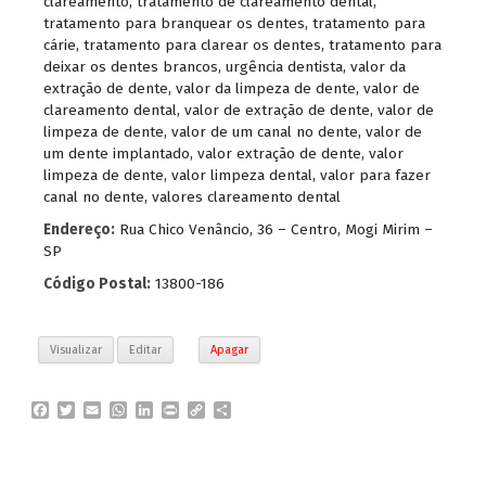
clareamento
,
tratamento de clareamento dental
,
tratamento para branquear os dentes
,
tratamento para
cárie
,
tratamento para clarear os dentes
,
tratamento para
deixar os dentes brancos
,
urgência dentista
,
valor da
extração de dente
,
valor da limpeza de dente
,
valor de
clareamento dental
,
valor de extração de dente
,
valor de
limpeza de dente
,
valor de um canal no dente
,
valor de
um dente implantado
,
valor extração de dente
,
valor
limpeza de dente
,
valor limpeza dental
,
valor para fazer
canal no dente
,
valores clareamento dental
Endereço:
Rua Chico Venâncio, 36 – Centro, Mogi Mirim –
SP
Código Postal:
13800-186
Visualizar
Editar
Apagar
F
T
E
W
L
P
C
P
a
w
m
h
i
r
o
a
c
i
a
a
n
i
p
r
e
t
i
t
k
n
y
t
b
t
l
s
e
t
L
i