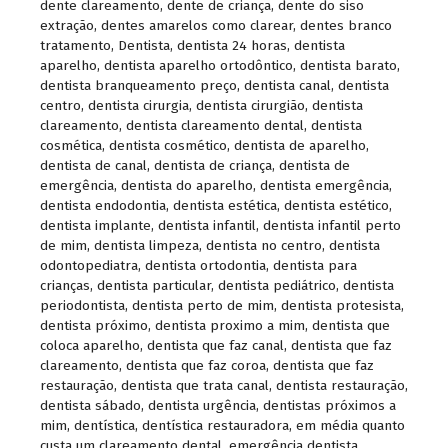
dente clareamento
,
dente de criança
,
dente do siso
extração
,
dentes amarelos como clarear
,
dentes branco
tratamento
,
Dentista
,
dentista 24 horas
,
dentista
aparelho
,
dentista aparelho ortodôntico
,
dentista barato
,
dentista branqueamento preço
,
dentista canal
,
dentista
centro
,
dentista cirurgia
,
dentista cirurgião
,
dentista
clareamento
,
dentista clareamento dental
,
dentista
cosmética
,
dentista cosmético
,
dentista de aparelho
,
dentista de canal
,
dentista de criança
,
dentista de
emergência
,
dentista do aparelho
,
dentista emergência
,
dentista endodontia
,
dentista estética
,
dentista estético
,
dentista implante
,
dentista infantil
,
dentista infantil perto
de mim
,
dentista limpeza
,
dentista no centro
,
dentista
odontopediatra
,
dentista ortodontia
,
dentista para
crianças
,
dentista particular
,
dentista pediátrico
,
dentista
periodontista
,
dentista perto de mim
,
dentista protesista
,
dentista próximo
,
dentista proximo a mim
,
dentista que
coloca aparelho
,
dentista que faz canal
,
dentista que faz
clareamento
,
dentista que faz coroa
,
dentista que faz
restauração
,
dentista que trata canal
,
dentista restauração
,
dentista sábado
,
dentista urgência
,
dentistas próximos a
mim
,
dentística
,
dentística restauradora
,
em média quanto
custa um clareamento dental
,
emergência dentista
,