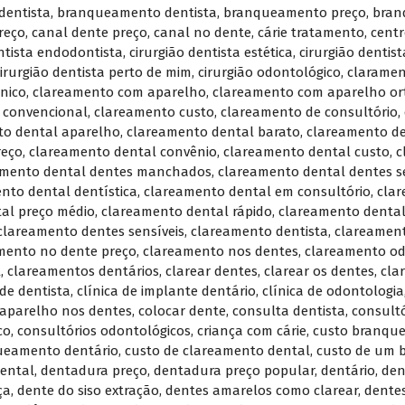
dentista
,
branqueamento dentista
,
branqueamento preço
,
bran
reço
,
canal dente preço
,
canal no dente
,
cárie tratamento
,
centr
ntista endodontista
,
cirurgião dentista estética
,
cirurgião dentis
cirurgião dentista perto de mim
,
cirurgião odontológico
,
claramen
nico
,
clareamento com aparelho
,
clareamento com aparelho or
 convencional
,
clareamento custo
,
clareamento de consultório
,
to dental aparelho
,
clareamento dental barato
,
clareamento de
reço
,
clareamento dental convênio
,
clareamento dental custo
,
c
amento dental dentes manchados
,
clareamento dental dentes s
nto dental dentística
,
clareamento dental em consultório
,
clar
al preço médio
,
clareamento dental rápido
,
clareamento dental
clareamento dentes sensíveis
,
clareamento dentista
,
clareamen
mento no dente preço
,
clareamento nos dentes
,
clareamento od
l
,
clareamentos dentários
,
clarear dentes
,
clarear os dentes
,
cla
 de dentista
,
clínica de implante dentário
,
clínica de odontologia
 aparelho nos dentes
,
colocar dente
,
consulta dentista
,
consultó
co
,
consultórios odontológicos
,
criança com cárie
,
custo branqu
ueamento dentário
,
custo de clareamento dental
,
custo de um 
ental
,
dentadura preço
,
dentadura preço popular
,
dentário
,
den
ça
,
dente do siso extração
,
dentes amarelos como clarear
,
dente