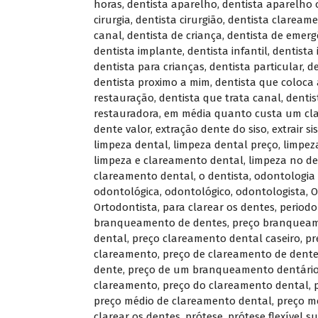
horas
,
dentista aparelho
,
dentista aparelho 
cirurgia
,
dentista cirurgião
,
dentista claream
canal
,
dentista de criança
,
dentista de emerg
dentista implante
,
dentista infantil
,
dentista 
dentista para crianças
,
dentista particular
,
de
dentista proximo a mim
,
dentista que coloca
restauração
,
dentista que trata canal
,
dentis
restauradora
,
em média quanto custa um cl
dente valor
,
extração dente do siso
,
extrair si
limpeza dental
,
limpeza dental preço
,
limpez
limpeza e clareamento dental
,
limpeza no d
clareamento dental
,
o dentista
,
odontologia 
odontológica
,
odontológico
,
odontologista
,
O
Ortodontista
,
para clarear os dentes
,
periodo
branqueamento de dentes
,
preço branqueam
dental
,
preço clareamento dental caseiro
,
pr
clareamento
,
preço de clareamento de dent
dente
,
preço de um branqueamento dentári
clareamento
,
preço do clareamento dental
,
preço médio de clareamento dental
,
preço m
clarear os dentes
,
prótese
,
prótese flexível su