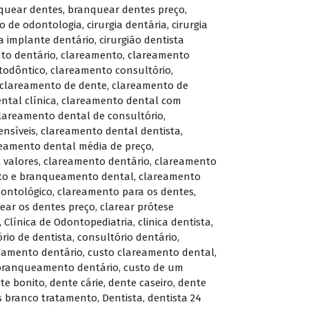
quear dentes
,
branquear dentes preço
,
o de odontologia
,
cirurgia dentária
,
cirurgia
ta implante dentário
,
cirurgião dentista
to dentário
,
clareamento
,
clareamento
todôntico
,
clareamento consultório
,
clareamento de dente
,
clareamento de
ntal clínica
,
clareamento dental com
lareamento dental de consultório
,
ensíveis
,
clareamento dental dentista
,
eamento dental média de preço
,
 valores
,
clareamento dentário
,
clareamento
to e branqueamento dental
,
clareamento
ontológico
,
clareamento para os dentes
,
rear os dentes preço
,
clarear prótese
,
Clínica de Odontopediatria
,
clinica dentista
,
rio de dentista
,
consultório dentário
,
eamento dentário
,
custo clareamento dental
,
branqueamento dentário
,
custo de um
te bonito
,
dente cárie
,
dente caseiro
,
dente
s branco tratamento
,
Dentista
,
dentista 24