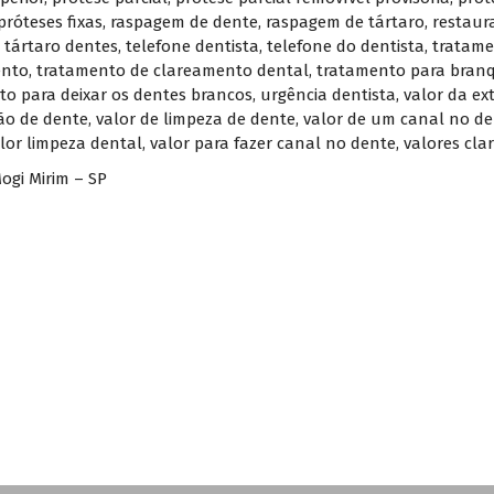
próteses fixas
,
raspagem de dente
,
raspagem de tártaro
,
restaur
,
tártaro dentes
,
telefone dentista
,
telefone do dentista
,
tratame
ento
,
tratamento de clareamento dental
,
tratamento para branq
to para deixar os dentes brancos
,
urgência dentista
,
valor da ex
ção de dente
,
valor de limpeza de dente
,
valor de um canal no d
lor limpeza dental
,
valor para fazer canal no dente
,
valores cl
ogi Mirim – SP