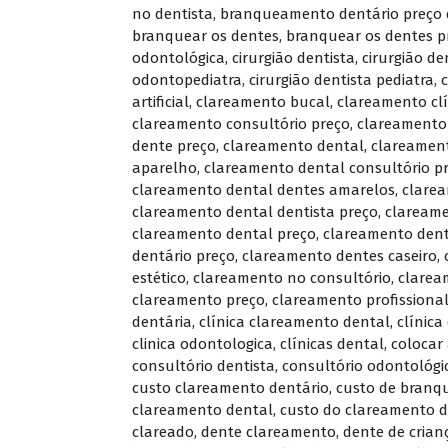
no dentista
,
branqueamento dentário preço 
branquear os dentes
,
branquear os dentes p
odontológica
,
cirurgião dentista
,
cirurgião de
odontopediatra
,
cirurgião dentista pediatra
,
artificial
,
clareamento bucal
,
clareamento clí
clareamento consultório preço
,
clareamento
dente preço
,
clareamento dental
,
clareamen
aparelho
,
clareamento dental consultório p
clareamento dental dentes amarelos
,
clare
clareamento dental dentista preço
,
clareame
clareamento dental preço
,
clareamento dent
dentário preço
,
clareamento dentes caseiro
,
estético
,
clareamento no consultório
,
clarea
clareamento preço
,
clareamento profissiona
dentária
,
clínica clareamento dental
,
clínica
clinica odontologica
,
clínicas dental
,
colocar
consultório dentista
,
consultório odontológi
custo clareamento dentário
,
custo de branq
clareamento dental
,
custo do clareamento d
clareado
,
dente clareamento
,
dente de crian