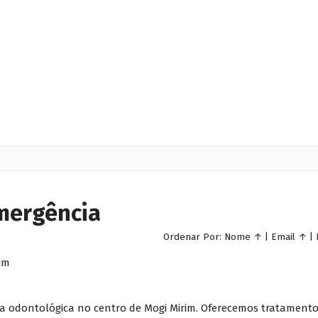
emergência
Ordenar Por:
Nome
↑
|
Email
↑
|
im
ca odontológica no centro de Mogi Mirim. Oferecemos tratament