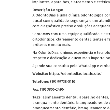
implantes, aparelhos, clareamento e estétic
Descrição Longa:
A OdontoDias é uma clínica odontológica com
bucal com qualidade, segurança e um atendim
com diagnóstico preciso e soluções adequad
Contamos com uma equipe qualificada e estr
ortodônticos, clareamento dental, lentes e f
próteses e muito mais.
Na OdontoDias, unimos experiência e tecnolo
respeito e dedicação a quem mais importa: vo
Agende sua consulta pelo WhatsApp e venha 
Website:
https://odontodias.localo.site/
Telefone:
(19) 99738-5110
Fax:
(19) 3806-2496
Tags:
alinhamento dental
,
aparelho dentes
,
branquamento dentário
,
branqueadores de 
branqueamento dentário
,
branqueamento de