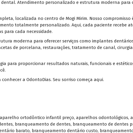
a dental. Atendimento personalizado e estrutura moderna para c
pleta, localizada no centro de Mogi Mirim. Nosso compromisso 
ento totalmente personalizado. Aqui, cada paciente recebe ate
as para cada necessidade.
utura moderna para oferecer serviços como implantes dentário
acetas de porcelana, restaurações, tratamento de canal, cirurgia
gia para proporcionar resultados naturais, funcionais e estéti
cê.
conhecer a OdontoDias. Seu sorriso começa aqui.
aparelho ortodôntico infantil preço
,
aparelhos odontológicos
,
a
dentes
,
branqueamento de dentes
,
branqueamento de dentes p
ntário barato
,
branqueamento dentário custo
,
branqueamento 