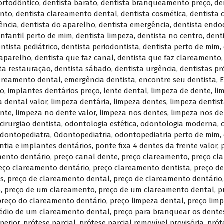
ortodôntico
,
dentista barato
,
dentista branqueamento preço
,
de
ento
,
dentista clareamento dental
,
dentista cosmética
,
dentista 
ência
,
dentista do aparelho
,
dentista emergência
,
dentista endo
infantil perto de mim
,
dentista limpeza
,
dentista no centro
,
dent
ntista pediátrico
,
dentista periodontista
,
dentista perto de mim
,
 aparelho
,
dentista que faz canal
,
dentista que faz clareamento
ta restauração
,
dentista sábado
,
dentista urgência
,
dentistas p
areamento dental
,
emergência dentista
,
encontre seu dentista
,
E
so
,
implantes dentários preço
,
lente dental
,
limpeza de dente
,
li
a dental valor
,
limpeza dentária
,
limpeza dentes
,
limpeza dentis
ente
,
limpeza no dente valor
,
limpeza nos dentes
,
limpeza nos de
cirurgião dentista
,
odontologia estética
,
odontologia moderna
,
dontopediatra
,
Odontopediatria
,
odontopediatria perto de mim
,
ntia e implantes dentários
,
ponte fixa 4 dentes da frente valor
,
ento dentário
,
preço canal dente
,
preço clareamento
,
preço cl
eço clareamento dentário
,
preço clareamento dentista
,
preço d
es
,
preço de clareamento dental
,
preço de clareamento dentário
o
,
preço de um clareamento
,
preço de um clareamento dental
,
p
preço do clareamento dentário
,
preço limpeza dental
,
preço lim
édio de um clareamento dental
,
preço para branquear os dente
perior
,
prótese parcial
,
prótese parcial removível provisória
,
prót