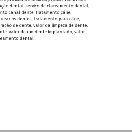
ação dental
,
serviço de clareamento dental
,
nto canal dente
,
tratamento cárie
,
uear os dentes
,
tratamento para cárie
,
tração de dente
,
valor da limpeza de dente
,
ente
,
valor de um dente implantado
,
valor
areamento dental