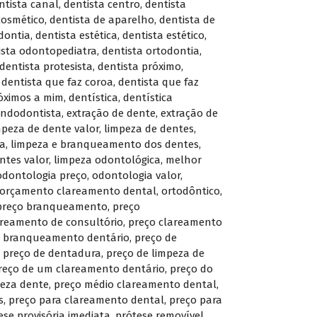
ntista canal
,
dentista centro
,
dentista
cosmético
,
dentista de aparelho
,
dentista de
dontia
,
dentista estética
,
dentista estético
,
ista odontopediatra
,
dentista ortodontia
,
dentista protesista
,
dentista próximo
,
,
dentista que faz coroa
,
dentista que faz
róximos a mim
,
dentística
,
dentística
ndodontista
,
extração de dente
,
extração de
mpeza de dente valor
,
limpeza de dentes
,
ta
,
limpeza e branqueamento dos dentes
,
ntes valor
,
limpeza odontológica
,
melhor
odontologia preço
,
odontologia valor
,
orçamento clareamento dental
,
ortodôntico
,
preço branqueamento
,
preço
areamento de consultório
,
preço clareamento
e branqueamento dentário
,
preço de
,
preço de dentadura
,
preço de limpeza de
reço de um clareamento dentário
,
preço do
peza dente
,
preço médio clareamento dental
,
s
,
preço para clareamento dental
,
preço para
ese provisória imediata
,
prótese removível
,