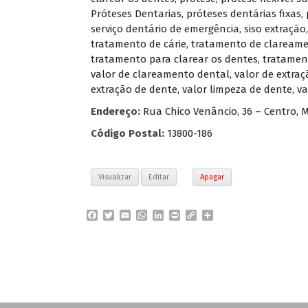
Próteses Dentarias
,
próteses dentárias fixas
,
serviço dentário de emergência
,
siso extração
tratamento de cárie
,
tratamento de claream
tratamento para clarear os dentes
,
tratamen
valor de clareamento dental
,
valor de extra
extração de dente
,
valor limpeza de dente
,
va
Endereço:
Rua Chico Venâncio, 36 – Centro, M
Código Postal:
13800-186
Visualizar
Editar
Apagar
F
T
E
W
L
P
C
P
a
w
m
h
i
r
o
a
c
i
a
a
n
i
p
r
e
t
i
t
k
n
y
t
b
t
l
s
e
t
L
i
o
e
A
d
i
l
o
r
p
I
n
h
k
p
n
k
a
r