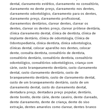
dental
,
clareamento estético
,
clareamento no consultório
,
clareamento no dente preço
,
clareamento nos dentes
,
clareamento odontológico
,
clareamento para os dentes
,
clareamento preço
,
clareamento profissional
,
clareamentos dentários
,
clarear dentes
,
clarear os
dentes
,
clarear os dentes preço
,
clarear prótese dentária
,
clínica clareamento dental
,
clínica de dentista
,
clínica de
implante dentário
,
clínica de odontologia
,
Clínica de
Odontopediatria
,
clinica dentista
,
clinica odontologica
,
clínicas dental
,
colocar aparelho nos dentes
,
colocar
dente
,
consulta dentista
,
consultório de dentista
,
consultório dentário
,
consultório dentista
,
consultório
odontológico
,
consultórios odontológicos
,
criança com
cárie
,
custo branqueamento dentário
,
custo clareamento
dental
,
custo clareamento dentário
,
custo de
branqueamento dentário
,
custo de clareamento dental
,
custo de um branqueamento dentário
,
custo de um
clareamento dental
,
custo do clareamento dental
,
dentadura preço
,
dentadura preço popular
,
dentário
,
dente bonito
,
dente cárie
,
dente caseiro
,
dente clareado
,
dente clareamento
,
dente de criança
,
dente do siso
extração
,
dentes amarelos como clarear
,
dentes branco