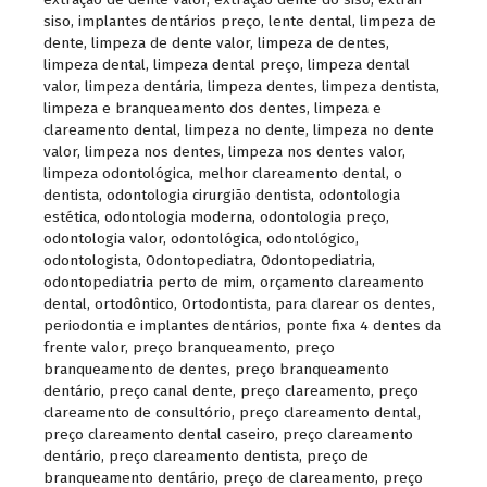
siso
,
implantes dentários preço
,
lente dental
,
limpeza de
dente
,
limpeza de dente valor
,
limpeza de dentes
,
limpeza dental
,
limpeza dental preço
,
limpeza dental
valor
,
limpeza dentária
,
limpeza dentes
,
limpeza dentista
,
limpeza e branqueamento dos dentes
,
limpeza e
clareamento dental
,
limpeza no dente
,
limpeza no dente
valor
,
limpeza nos dentes
,
limpeza nos dentes valor
,
limpeza odontológica
,
melhor clareamento dental
,
o
dentista
,
odontologia cirurgião dentista
,
odontologia
estética
,
odontologia moderna
,
odontologia preço
,
odontologia valor
,
odontológica
,
odontológico
,
odontologista
,
Odontopediatra
,
Odontopediatria
,
odontopediatria perto de mim
,
orçamento clareamento
dental
,
ortodôntico
,
Ortodontista
,
para clarear os dentes
,
periodontia e implantes dentários
,
ponte fixa 4 dentes da
frente valor
,
preço branqueamento
,
preço
branqueamento de dentes
,
preço branqueamento
dentário
,
preço canal dente
,
preço clareamento
,
preço
clareamento de consultório
,
preço clareamento dental
,
preço clareamento dental caseiro
,
preço clareamento
dentário
,
preço clareamento dentista
,
preço de
branqueamento dentário
,
preço de clareamento
,
preço