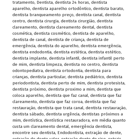
tratamento
,
Dentista
,
dentista 24 horas
,
dentista
aparelho
,
dentista aparelho ortodôntico
,
dentista barato
,
dentista branqueamento preço
,
dentista canal
,
dentista
centro
,
dentista cirurgia
,
dentista cirurgião
,
dentista
clareamento
,
dentista clareamento dental
,
dentista
cosmética
,
dentista cosmético
,
dentista de aparelho
,
dentista de canal
,
dentista de criança
,
dentista de
emergência
,
dentista do aparelho
,
dentista emergência
,
dentista endodontia
,
dentista estética
,
dentista estético
,
dentista implante
,
dentista infantil
,
dentista infantil perto
de mim
,
dentista limpeza
,
dentista no centro
,
dentista
odontopediatra
,
dentista ortodontia
,
dentista para
crianças
,
dentista particular
,
dentista pediátrico
,
dentista
periodontista
,
dentista perto de mim
,
dentista protesista
,
dentista próximo
,
dentista proximo a mim
,
dentista que
coloca aparelho
,
dentista que faz canal
,
dentista que faz
clareamento
,
dentista que faz coroa
,
dentista que faz
restauração
,
dentista que trata canal
,
dentista restauração
,
dentista sábado
,
dentista urgência
,
dentistas próximos a
mim
,
dentística
,
dentística restauradora
,
em média quanto
custa um clareamento dental
,
emergência dentista
,
encontre seu dentista
,
Endodontista
,
extração de dente
,
extração de dente valor
,
extração dente do siso
,
extrair