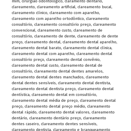
mim
,
cirurgião odontológico
,
claramento dentário
,
clareamento
,
clareamento artificial
,
clareamento bucal
,
clareamento clínico
,
clareamento com aparelho
,
clareamento com aparelho ortodôntico
,
clareamento
consultório
,
clareamento consultório preço
,
clareamento
convencional
,
clareamento custo
,
clareamento de
consultório
,
clareamento de dente
,
clareamento de dente
preço
,
clareamento dental
,
clareamento dental aparelho
,
clareamento dental barato
,
clareamento dental clínica
,
clareamento dental com aparelho
,
clareamento dental
consultório preço
,
clareamento dental convênio
,
clareamento dental custo
,
clareamento dental de
consultório
,
clareamento dental dentes amarelos
,
clareamento dental dentes manchados
,
clareamento
dental dentes sensíveis
,
clareamento dental dentista
,
clareamento dental dentista preço
,
clareamento dental
dentística
,
clareamento dental em consultório
,
clareamento dental média de preço
,
clareamento dental
preço
,
clareamento dental preço médio
,
clareamento
dental rápido
,
clareamento dental valores
,
clareamento
dentário
,
clareamento dentário preço
,
clareamento
dentes caseiro
,
clareamento dentes sensíveis
,
clareamento dentista
,
clareamento e branqueamento