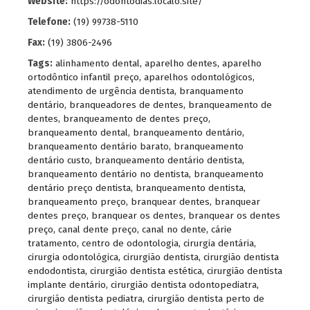
Website:
https://odontodias.localo.site/
Telefone:
(19) 99738-5110
Fax:
(19) 3806-2496
Tags:
alinhamento dental
,
aparelho dentes
,
aparelho
ortodôntico infantil preço
,
aparelhos odontológicos
,
atendimento de urgência dentista
,
branquamento
dentário
,
branqueadores de dentes
,
branqueamento de
dentes
,
branqueamento de dentes preço
,
branqueamento dental
,
branqueamento dentário
,
branqueamento dentário barato
,
branqueamento
dentário custo
,
branqueamento dentário dentista
,
branqueamento dentário no dentista
,
branqueamento
dentário preço dentista
,
branqueamento dentista
,
branqueamento preço
,
branquear dentes
,
branquear
dentes preço
,
branquear os dentes
,
branquear os dentes
preço
,
canal dente preço
,
canal no dente
,
cárie
tratamento
,
centro de odontologia
,
cirurgia dentária
,
cirurgia odontológica
,
cirurgião dentista
,
cirurgião dentista
endodontista
,
cirurgião dentista estética
,
cirurgião dentista
implante dentário
,
cirurgião dentista odontopediatra
,
cirurgião dentista pediatra
,
cirurgião dentista perto de