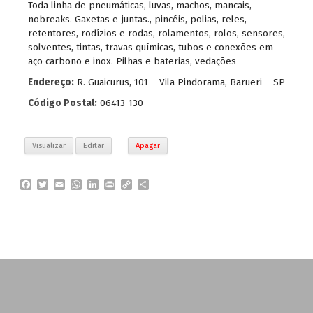
Toda linha de pneumáticas
,
luvas
,
machos
,
mancais
,
nobreaks. Gaxetas e juntas.
,
pincéis
,
polias
,
reles
,
retentores
,
rodízios e rodas
,
rolamentos
,
rolos
,
sensores
,
solventes
,
tintas
,
travas químicas
,
tubos e conexões em
aço carbono e inox. Pilhas e baterias
,
vedações
Endereço:
R. Guaicurus, 101 – Vila Pindorama, Barueri – SP
Código Postal:
06413-130
Visualizar
Editar
Apagar
F
T
E
W
L
P
C
P
a
w
m
h
i
r
o
a
c
i
a
a
n
i
p
r
e
t
i
t
k
n
y
t
b
t
l
s
e
t
L
i
o
e
A
d
i
l
o
r
p
I
n
h
k
p
n
k
a
r