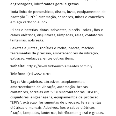
engrenagens, lubrificantes geral e graxas.
Toda linha de pneumáticas, discos, luvas, equipamentos de
proteção “EPI’s”, automação, sensores, tubos e conexões
em aço carbono e inox.
Pilhas e baterias, tintas, solventes, pincéis , rolos , fios e
cabos elétricos, disjuntores, lâmpadas, reles, contatores,
lanternas, nobreaks.
Gaxetas e juntas., rodízios e rodas, brocas, machos,
ferramentas de precisão, amortecedores de vibração,
extração, vedações, entre outros itens.
Website:
https://www.tudoemrolamentos.com.br/
Telefone:
(11) 4552-0201
Tags:
Abraçadeiras
,
abrasivos
,
acoplamentos
,
amortecedores de vibração
,
Automação
,
brocas
,
contatores
,
correias em “v” e sincronizadoras
,
DISCOS
,
disjuntores
,
engrenagens
,
equipamentos de proteção
“EPI’s”
,
extração
,
ferramentas de precisão
,
ferramentas
elétricas e manuais. Adesivos
,
fios e cabos elétricos
,
fixação
,
lampadas
,
lanternas
,
lubrificantes geral e graxas.