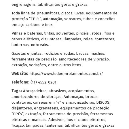
engrenagens, lubrificantes geral e graxas.
Toda linha de pneumáticas, discos, luvas, equipamentos de
proteção “EPI’s”, automação, sensores, tubos e conexões
em aço carbono e inox.
Pilhas e baterias, tintas, solventes, pincéis , rolos , fios e
cabos elétricos, disjuntores, lâmpadas, reles, contatores,
lanternas, nobreaks.
Gaxetas e juntas., rodízios e rodas, brocas, machos,
ferramentas de precisão, amortecedores de vibração,
extração, vedações, entre outros itens.
Website:
https://www.tudoemrolamentos.com.br/
Telefone:
(11) 4552-0201
Tags:
Abraçadeiras
,
abrasivos
,
acoplamentos
,
amortecedores de vibração
,
Automação
,
brocas
,
contatores
,
correias em “v” e sincronizadoras
,
DISCOS
,
disjuntores
,
engrenagens
,
equipamentos de proteção
“EPI’s”
,
extração
,
ferramentas de precisão
,
ferramentas
elétricas e manuais. Adesivos
,
fios e cabos elétricos
,
fixação
,
lampadas
,
lanternas
,
lubrificantes geral e graxas.