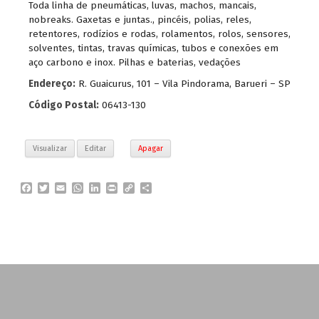
Toda linha de pneumáticas
,
luvas
,
machos
,
mancais
,
nobreaks. Gaxetas e juntas.
,
pincéis
,
polias
,
reles
,
retentores
,
rodízios e rodas
,
rolamentos
,
rolos
,
sensores
,
solventes
,
tintas
,
travas químicas
,
tubos e conexões em
aço carbono e inox. Pilhas e baterias
,
vedações
Endereço:
R. Guaicurus, 101 – Vila Pindorama, Barueri – SP
Código Postal:
06413-130
Visualizar
Editar
Apagar
F
T
E
W
L
P
C
P
a
w
m
h
i
r
o
a
c
i
a
a
n
i
p
r
e
t
i
t
k
n
y
t
b
t
l
s
e
t
L
i
o
e
A
d
i
l
o
r
p
I
n
h
k
p
n
k
a
r