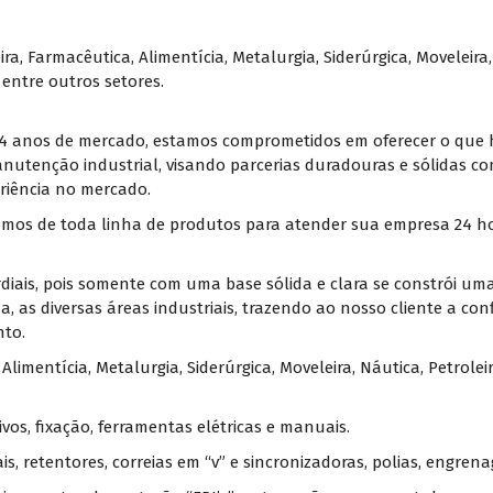
a, Farmacêutica, Alimentícia, Metalurgia, Siderúrgica, Moveleira, 
 entre outros setores.
14 anos de mercado, estamos comprometidos em oferecer o que 
utenção industrial, visando parcerias duradouras e sólidas co
eriência no mercado.
os de toda linha de produtos para atender sua empresa 24 hora
rdiais, pois somente com uma base sólida e clara se constrói uma
ida, as diversas áreas industriais, trazendo ao nosso cliente a
nto.
limentícia, Metalurgia, Siderúrgica, Moveleira, Náutica, Petroleir
vos, fixação, ferramentas elétricas e manuais.
, retentores, correias em “v” e sincronizadoras, polias, engrenag