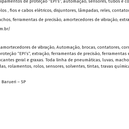
quipamentos de proteção “EPI’s”, automação, sensores, tubos e c
 rolos , fios e cabos elétricos, disjuntores, lâmpadas, reles, contat
machos, ferramentas de precisão, amortecedores de vibração, extra
m.br/
,
amortecedores de vibração
,
Automação
,
brocas
,
contatores
,
cor
roteção “EPI’s”
,
extração
,
ferramentas de precisão
,
ferramentas e
ficantes geral e graxas. Toda linha de pneumáticas
,
luvas
,
macho
das
,
rolamentos
,
rolos
,
sensores
,
solventes
,
tintas
,
travas químic
, Barueri – SP