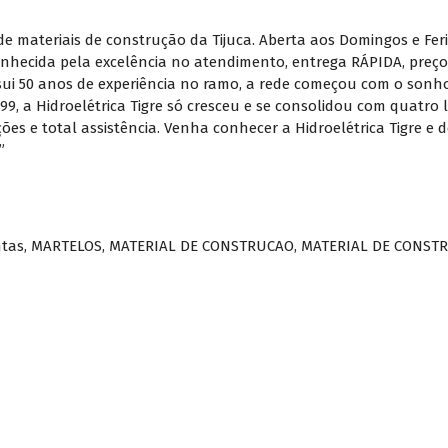
s de materiais de construção da Tijuca. Aberta aos Domingos e Fe
hecida pela excelência no atendimento, entrega RÁPIDA, preço 
sui 50 anos de experiência no ramo, a rede começou com o sonh
99, a Hidroelétrica Tigre só cresceu e se consolidou com quatro l
ões e total assistência. Venha conhecer a Hidroelétrica Tigre e
”
ntas
,
MARTELOS
,
MATERIAL DE CONSTRUCAO
,
MATERIAL DE CONSTR