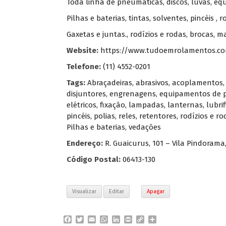
Toda linha de pneumáticas, discos, luvas, e
Pilhas e baterias, tintas, solventes, pincéis ,
Gaxetas e juntas., rodízios e rodas, brocas, 
Website:
https://www.tudoemrolamentos.co
Telefone:
(11) 4552-0201
Tags:
Abraçadeiras
,
abrasivos
,
acoplamentos
disjuntores
,
engrenagens
,
equipamentos de p
elétricos
,
fixação
,
lampadas
,
lanternas
,
lubri
pincéis
,
polias
,
reles
,
retentores
,
rodízios e ro
Pilhas e baterias
,
vedações
Endereço:
R. Guaicurus, 101 – Vila Pindorama
Código Postal:
06413-130
Visualizar
Editar
Apagar
F
T
E
W
L
P
C
P