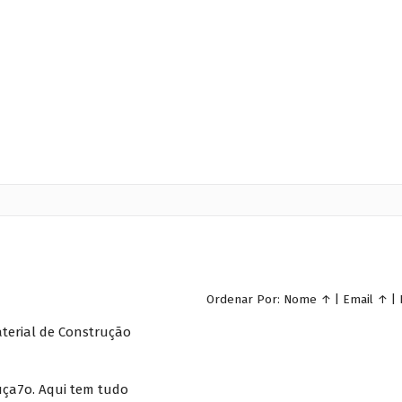
Ordenar Por:
Nome
↑
|
Email
↑
|
aterial de Construção
uça7o. Aqui tem tudo