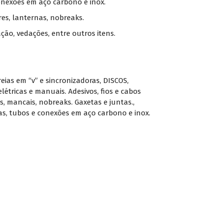
onexões em aço carbono e inox.
ores, lanternas, nobreaks.
ção, vedações, entre outros itens.
reias em “v” e sincronizadoras
,
DISCOS
,
létricas e manuais. Adesivos
,
fios e cabos
s
,
mancais
,
nobreaks. Gaxetas e juntas.
,
as
,
tubos e conexões em aço carbono e inox.