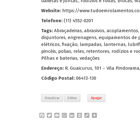
Gaxetas e juntas., rodízios e rodas, brocas, 
Website:
https://www.tudoemrolamentos.co
Telefone:
(11) 4552-0201
Tags:
Abraçadeiras
,
abrasivos
,
acoplamentos
disjuntores
,
engrenagens
,
equipamentos de p
elétricos
,
fixação
,
lampadas
,
lanternas
,
lubri
pincéis
,
polias
,
reles
,
retentores
,
rodízios e ro
Pilhas e baterias
,
vedações
Endereço:
R. Guaicurus, 101 – Vila Pindorama
Código Postal:
06413-130
Visualizar
Editar
Apagar
F
T
E
W
L
P
C
P
a
w
m
h
i
r
o
a
c
i
a
a
n
i
p
r
e
t
i
t
k
n
y
t
b
t
l
s
e
t
L
i