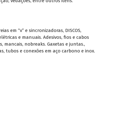
ção, vedações, entre outros itens.
reias em “v” e sincronizadoras
,
DISCOS
,
létricas e manuais. Adesivos
,
fios e cabos
s
,
mancais
,
nobreaks. Gaxetas e juntas.
,
as
,
tubos e conexões em aço carbono e inox.