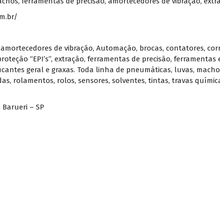
machos, ferramentas de precisão, amortecedores de vibração, extra
m.br/
,
amortecedores de vibração
,
Automação
,
brocas
,
contatores
,
cor
roteção “EPI’s”
,
extração
,
ferramentas de precisão
,
ferramentas e
ficantes geral e graxas. Toda linha de pneumáticas
,
luvas
,
macho
das
,
rolamentos
,
rolos
,
sensores
,
solventes
,
tintas
,
travas químic
, Barueri – SP