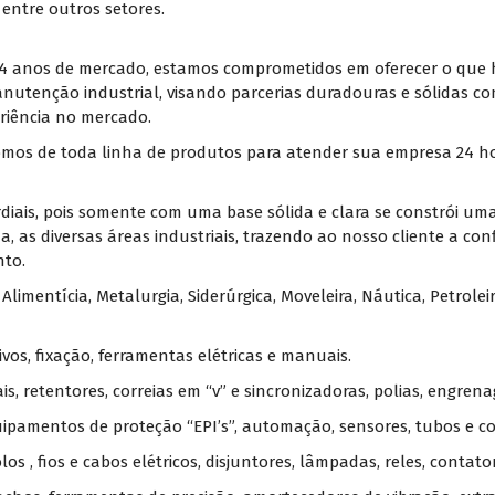
 entre outros setores.
14 anos de mercado, estamos comprometidos em oferecer o que 
utenção industrial, visando parcerias duradouras e sólidas co
eriência no mercado.
os de toda linha de produtos para atender sua empresa 24 hora
rdiais, pois somente com uma base sólida e clara se constrói uma
ida, as diversas áreas industriais, trazendo ao nosso cliente a
nto.
limentícia, Metalurgia, Siderúrgica, Moveleira, Náutica, Petroleir
vos, fixação, ferramentas elétricas e manuais.
, retentores, correias em “v” e sincronizadoras, polias, engrenag
quipamentos de proteção “EPI’s”, automação, sensores, tubos e c
 rolos , fios e cabos elétricos, disjuntores, lâmpadas, reles, contat